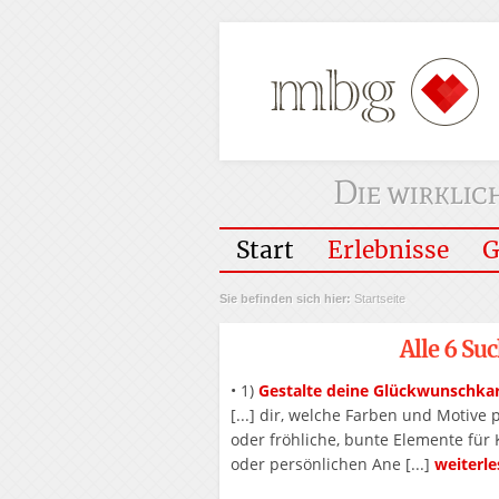
Die wirklic
Hauptmen�
Start
Erlebnisse
G
Sie befinden sich hier:
Startseite
Alle 6 Su
• 1)
Gestalte deine Glückwunschkart
[...] dir, welche Farben und Motive
oder fröhliche, bunte Elemente für
oder persönlichen Ane [...]
weiterl