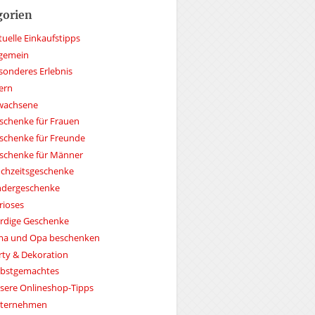
gorien
tuelle Einkaufstipps
lgemein
sonderes Erlebnis
tern
wachsene
schenke für Frauen
schenke für Freunde
schenke für Männer
chzeitsgeschenke
ndergeschenke
rioses
rdige Geschenke
a und Opa beschenken
rty & Dekoration
lbstgemachtes
sere Onlineshop-Tipps
ternehmen