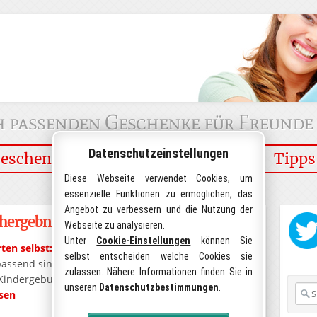
h passenden Geschenke für Freunde
Datenschutzeinstellungen
eschenke
Party & Deko
D-I-Y
Tipps
Diese Webseite verwendet Cookies, um
essenzielle Funktionen zu ermöglichen, das
Angebot zu verbessern und die Nutzung der
chergebnisse für "
oma
":
Webseite zu analysieren.
0
Unter
Cookie-Einstellungen
können Sie
en selbst: Tipps für kreatives Kartendesign
selbst entscheiden welche Cookies sie
 passend sind – r oma ntische Designs für Hochzeiten
zulassen. Nähere Informationen finden Sie in
 Kindergeburtstage. Auch das Einfügen von Bildern
unseren
Datenschutzbestimmungen
.
Such
esen
im
Blog: