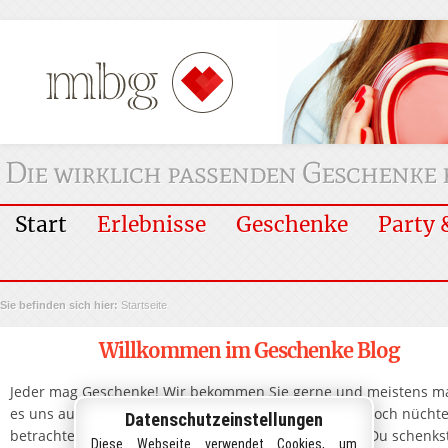
Die wirklich passenden Geschenke 
Hauptmen�
Start
Erlebnisse
Geschenke
Party 
Sie befinden sich hier:
Startseite
Willkommen im Geschenke Blog
Jeder mag Geschenke! Wir bekommen Sie gerne und meistens m
es uns auch freude selber welche zu verschenken, jedoch nücht
Datenschutzeinstellungen
betrachtet sind
Geschenke
eine soziale Konvention. "Du schenks
Diese Webseite verwendet Cookies, um