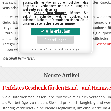
etwas, ich schenke dir etwas zurück." - Doch hier liegt der Knack
essenzielle Funktionen zu ermöglichen, das
Angebot zu verbessern und die Nutzung der
Was schenke ich wem?
Webseite zu analysieren.
Unter
Cookie-Einstellungen
können Sie
Spätestens zu den nichtumgänglichen Geschenketagen, wie dem
selbst entscheiden welche Cookies sie
zulassen. Nähere Informationen finden Sie in
Geburtstag oder
Weihnachten
fragen sich die meisten genau die
unseren
Datenschutzbestimmungen
.
Frage. Dabei kann es ganz leicht sein, das passende
Geschenk fü
Eltern, Freunde oder Kinder
zu finden, wenn man richtig aufpass
alle anderen ist dieser Blog gedacht: In den unterschiedlichsten
Kategorien, wie etwa Selbstgemachtes oder
besondere Geschenk
•
haben wir Geschenkideen gesammelt.
Impressum
Datenschutzbestimmungen
Viel Spaß beim lesen!
Neuste Artikel
Perfektes Geschenk für den Hand- und Heimwe
Viele Unternehmen lassen ihre Zollstöcke mit Druck versehen, um
als Werbeträger zu nutzen. Sie sind praktisch, langlebig und we
ständig verwendet - eine ideale Möglichkeit, um eine Marke im Al